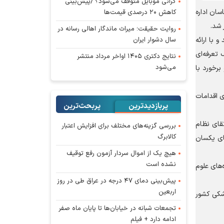
گرانی موبایل متوقف می‌شود؟ /پیش‌بینی
سان اداره
کاهش ۲۰ درصدی قیمت‌ها
 شد.
روایت حقیقت؛ میراث ماندگار اهالی رسانه در
سال دشوار ایران
 با ارائه
تعرفه‌ای
نتایج دکتری ۱۴۰۵ اواخر مرداد منتشر
می‌شود
رخورد با
ی اقدامات
پربازدیدترین
پربحث‌ترین‌
قای نظام
بررسی گزینه‌های مختلف برای افزایش اعتبار
کالابرگ
های یکسان
هیچ یک از اموال سردار آزمون رفع توقیف
نشده است
‌های علوم
پیش‌بینی دمای ۴۷ درجه در عراق طی در روز
اربعین
علوم پزشکی کشور
تجمعات شبانه در خیابان‌ها تا پایان ماه صفر
ادامه دارد + فیلم