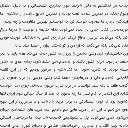
پشت سر گذاشتیم به دلیل شرایط جوی بدترین خشکسالی و به دلیل احتمال
وقوع جنگ، در کمترین قیمت نفت بودیم و کمترین منابع درآمدی را داشتیم، اما
آیندگان درباره ما قضاوت خواهند کرد که توانستیم بهترین مقاومت را رقم بزنیم.
پورمحمدی گفت: کسی در آینده نمی‌گوید کدام طایفه و قومیت از مرز‌ها دفاع
کرد بلکه می‌گویند ایرانیان دفاع کردند؛ در تاریخ کسی به اختلافات کوچک قومی
نگاه نمی‌کند بلکه می‌نگرند که آیا مردم توانستند ایران را حفظ کنند یا نه.
وی خاطرنشان کرد: وقتی دشمن از بیرون به کشور حمله می‌کند همه باید به فکر
حفظ چارچوب مرزی کشور باشند و انسجام ملی حفظ شود؛ چشم طمع به کشور
بسته بودند که تجزیه شود، اما نگذاشتیم و سرافراز بودیم که در این نقطه
تاریخی انسجام ملی و مرزهایمان حفظ شد؛ وقتی موسی در برابر فرعون قرار
گرفت فقط با یک عصا توانست در برابر قدرت فرعون بایستد، چون خدا خواست
شاید این افتخار به نام نسل ما رقم بخورد که بعد از جنگ جهانی دوم ایران تنها
کشوری بود که توان ایستادگی در برابر آمریکا را داشت و با سرافرازی از این دوره
عبور می‌کنیم با این حال هزینه‌هایی هم دادیم البته هزینه‌های اقتصادی جبران
می‌شود کسی نمی‌گوید پل یا پتروشیمی تخریب شد بلکه ما هزینه‌های انسانی
دادیم رهبر انقلاب و بسیاری از فرماندهان نظامی و دبیران شورای عالی امنیت