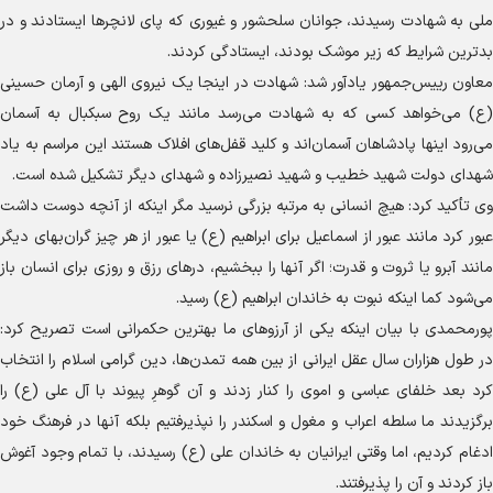
ملی به شهادت رسیدند، جوانان سلحشور و غیوری که پای لانچر‌ها ایستادند و در
بدترین شرایط که زیر موشک بودند، ایستادگی کردند.
معاون رییس‌جمهور یادآور شد: شهادت در اینجا یک نیروی الهی و آرمان حسینی
(ع) می‌خواهد کسی که به شهادت می‌رسد مانند یک روح سبکبال به آسمان
می‌رود اینها پادشاهان آسمان‌اند و کلید قفل‌های افلاک هستند این مراسم به یاد
شهدای دولت شهید خطیب و شهید نصیرزاده و شهدای دیگر تشکیل شده است.
وی تأکید کرد: هیچ انسانی به مرتبه بزرگی نرسید مگر اینکه از آنچه دوست داشت
عبور کرد مانند عبور از اسماعیل برای ابراهیم (ع) یا عبور از هر چیز گران‌بهای دیگر
مانند آبرو یا ثروت و قدرت؛ اگر آنها را ببخشیم، در‌های رزق و روزی برای انسان باز
می‌شود کما اینکه نبوت به خاندان ابراهیم (ع) رسید.
پورمحمدی با بیان اینکه یکی از آرزو‌های ما بهترین حکمرانی است تصریح کرد:
در طول هزاران سال عقل ایرانی از بین همه تمدن‌ها، دین گرامی اسلام را انتخاب
کرد بعد خلفای عباسی و اموی را کنار زدند و آن گوهرِ پیوند با آل علی (ع) را
برگزیدند ما سلطه اعراب و مغول و اسکندر را نپذیرفتیم بلکه آنها در فرهنگ خود
ادغام کردیم، اما وقتی ایرانیان به خاندان علی (ع) رسیدند، با تمام وجود آغوش
باز کردند و آن را پذیرفتند.