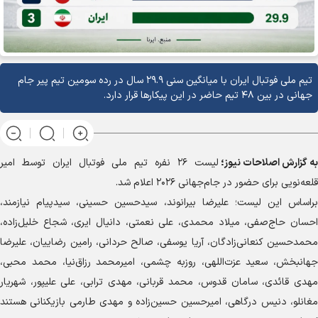
تیم ملی فوتبال ایران با میانگین سنی ۲۹.۹ سال در رده سومین تیم پیر جام
جهانی در بین ۴۸ تیم حاضر در این پیکار‌ها قرار دارد.
به گزارش
اصلاحات نیوز؛
لیست ۲۶ نفره تیم ملی فوتبال ایران توسط امیر
قلعه‌نویی برای حضور در جام‌جهانی ۲۰۲۶ اعلام شد.
براساس این لیست؛ علیرضا بیرانوند، سیدحسین حسینی، سیدپیام نیازمند،
احسان حاج‌صفی، میلاد محمدی، علی نعمتی، دانیال ایری، شجاع خلیل‌زاده،
محمدحسین کنعانی‌زادگان، آریا یوسفی، صالح حردانی، رامین رضاییان، علیرضا
جهانبخش، سعید عزت‌اللهی، روزبه چشمی، امیرمحمد رزاق‌نیا، محمد محبی،
مهدی قائدی، سامان قدوس، محمد قربانی، مهدی ترابی، علی علیپور، شهریار
مغانلو، دنیس درگاهی، امیرحسین حسین‌زاده و مهدی طارمی بازیکنانی هستند