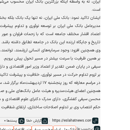
ایران، نه به واسطه اینکه بزرگترین بانک ایران محسوب می‌شود
است.
ایشان تاکید نمود: بانک ملی ایران، نه تنها یک بانک بلکه بخش
مدیرعامل بانک ملی ایران بر توسعه نوآوری و تداوم پیشرفت ب
اعتماد اقشار مختلف جامعه است که با زحمات فراوان و عبور ا
تاریخ و جایگاه ارزنده این بانک در جامعه تطابق داشته باشد.
وی همچنین افزود: وجود سرمایه‌های انسانی ارزشمند، توانمند
بر همین ظرفیت با سرعت بیشتر در مسیر تحول پیش برویم.
سیفی در پایان ضمن تقدیر از اعتماد وزیر امور اقتصادی و دار
بر لزوم تداوم حرکت در مسیر نوآوری، خلاقیت و پیشرفت تاکید 
در مراسم معارفه که روز پنجشنبه ۱۷ 
همچنین اعضای هیئت‌مدیره و هیئت عامل بانک‌های ملی و صاد
حکم انتصاب وی بر تداوم اصلاحات ساختاری، ارتقای شفافیت 
گزارش خطا
پسندها:
0
برچسب ها:
بانک ملی ایران
محسن سیفی
وزیر اقتصاد
مدیرعامل