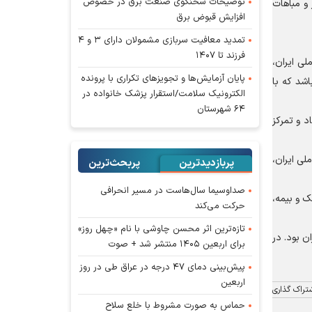
توضیحات سخنگوی صنعت برق در خصوص
 و مباهات
افزایش قبوض برق
تمدید معافیت سربازی مشمولان دارای ۳ و ۴
فرزند تا ۱۴۰۷
لی ایران،
پایان آزمایش‌ها و تجویز‌های تکراری با پرونده
اشد که با
الکترونیک سلامت/استقرار پزشک خانواده در
۶۴ شهرستان
د و تمرکز
لی ایران،
پربازدیدترین
پربحث‌ترین‌
صداوسیما سال‌هاست در مسیر انحرافی
بانک و بیمه،
حرکت می‌کند
تازه‌ترین اثر محسن چاوشی با نام «چهل روز»
عامل بانک صادرات ایران بود. در
برای اربعین ۱۴۰۵ منتشر شد + صوت
پیش‌بینی دمای ۴۷ درجه در عراق طی در روز
اربعین
تراک گذاری
حماس به صورت مشروط با خلع سلاح