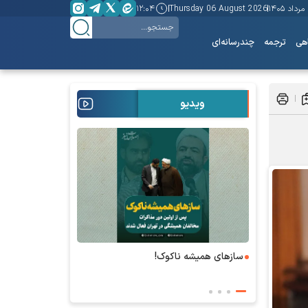
۱
Thursday 06 August 2026
۱۲:۰۴
هی
ترجمه
چندرسانه‌ای
ویدیو
ساز‌های همیشه ناکوک!
۶+۱ مدعی بهشت