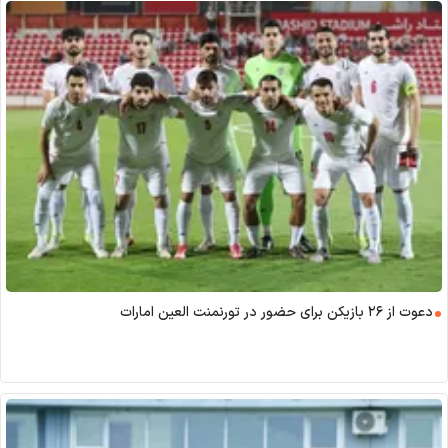
دعوت از ٢۶ بازیکن برای حضور در تورنمنت العین امارات