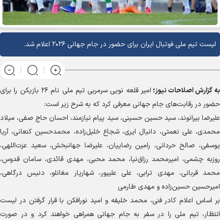
لیست تیم ملی فوتبال ایران برای حضور در جام جهانی ۲۰۲۶ اعلام شد.
به گزارش
اصلاحات نیوز؛
امیر قلعه نویی سرمربی تیم ملی نام ۲۶ بازیکن را برای
حضور در رقابت‌های جام جهانی معرفی کرد که به شرح زیر است:
علیرضا بیرانوند، سید حسین حسینی، سید پیام نیازمند، احسان حاج صفی، میلاد
محمدی، علی نعمتی، دانیال ایری، شجاع خلیل‌زاده، محمدحسین کنعانی، آریا
یوسفی، صالح حردانی، رامین رضاییان، علیرضا جهانبخش، سعید عزت‌اللهی،
روزبه چشمی، امیرمحمد رزاق‌نیا، محمد محبی، مهدی قائدی، سامان قدوس،
محمد قربانی، مهدی ترابی، علی علیپور، شهاریار مغانلو، دنیس درگاهی،
امیرحسین حسین‌زاده و مهدی طارمی
بر اساس اعلام کادر فنی، محمد خلیفه و امید نورافکن با قرار گرفتن در لیست
انتظار، تیم ملی را در سفر به جام جهانی همراهی خواهند کرد و در صورت