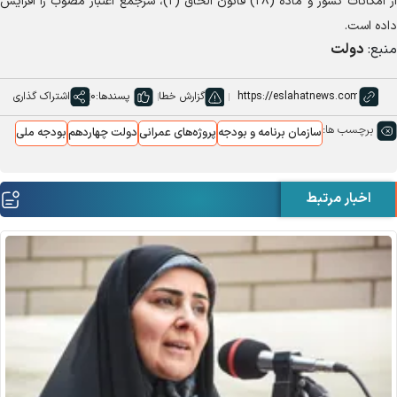
از امکانات کشور و ماده (۲۸) قانون الحاق (۲)، سرجمع اعتبار مصوب را افزایش
داده است.
منبع:
دولت
گزارش خطا
پسندها:
0
اشتراک گذاری
برچسب ها:
سازمان برنامه و بودجه
پروژه‌های عمرانی
دولت چهاردهم
بودجه ملی
اخبار مرتبط