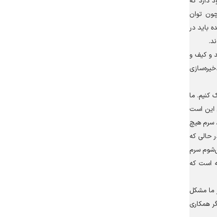
خیره خون یک استاندارد بین ۷ تا ۸ روز فرصت وجود دارد که
چون توان
ه باید در
د.
ن ۷ تا ۸ روز است و این امر لبخند و کیف و
خیره‌سازی
 کنیم. ما
م این است
، سرم هیچ
ر حالی که
‌شوم سرم
ته است که
ر ما مشکل
گر همکاری