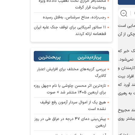
محمدباقر خرازی تحت تعقیب دادگاه ویژه
روحانیت قرار گرفت
رجب‌زاده، مداح سرشناس، به‌قتل رسیده
مایی است
۱۱ سناتور آمریکایی برای توقف جنگ علیه ایران
قطعنامه ارائه کردند
چکی از آن
ک خبر که
پربازدیدترین
پربحث‌ترین‌
نمی‌شود.
ارمندان و
بررسی گزینه‌های مختلف برای افزایش اعتبار
کالابرگ
افراد بیت
د آورد که
تازه‌ترین اثر محسن چاوشی با نام «چهل روز»
برای اربعین ۱۴۰۵ منتشر شد + صوت
 به رهبری
هیچ یک از اموال سردار آزمون رفع توقیف
نشده است
چند مجروح
یشتر روی
پیش‌بینی دمای ۴۷ درجه در عراق طی در روز
اربعین