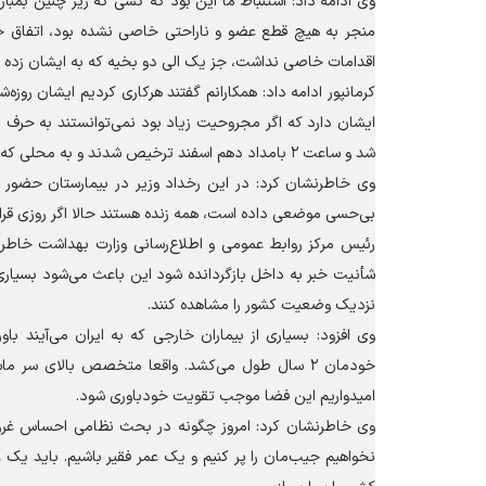
وی ادامه داد: استنباط ما این بود که کسی که زیر چنین بمبا
منجر به هیچ قطع عضو و ناراحتی خاصی نشده بود، اتفاق خا
اقدامات خاصی نداشت، جز یک الی دو بخیه که به ایشان زده شد اگر اشتباه نکنم تا ساعت ۲ با
کرمانپور ادامه داد: همکارانم گفتند هرکاری کردیم ایشان روزه‌ش
ایشان دارد که اگر مجروحیت زیاد بود نمی‌توانستند به حرف 
شد و ساعت ۲ بامداد دهم اسفند ترخیص شدند و به محلی که باید می‌رفتند؛ منتقل شدند.
وی خاطرنشان کرد: در این رخداد وزیر در بیمارستان حضور 
بی‌حسی موضعی داده است، همه زنده هستند حالا اگر روزی قرار شد
رئیس مرکز روابط عمومی و اطلاع‌رسانی وزارت بهداشت خاطرن
شأنیت خبر به داخل بازگردانده شود این باعث می‌شود بسیاری از
نزدیک وضعیت کشور را مشاهده کنند.
وی افزود: بسیاری از بیماران خارجی که به ایران می‌آیند باو
خودمان ۲ سال طول می‌کشد. واقعا متخصص بالای سر
امیدواریم این فضا موجب تقویت خودباوری شود.
وی خاطرنشان کرد: امروز چگونه در بحث نظامی احساس غرو
نخواهیم جیب‌مان را پر کنیم و یک عمر فقیر باشیم. باید یک 