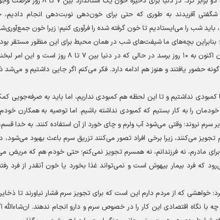
وی خاطرنشان کرد: این حضور ذخیره استراتژیک خون کشور را دو برابر کرد. در دنیا برای ذ
شگفتی آفریدند به طوری که حتی برای خون‌دهی نوبت‌دهی انجام دادیم، 
اید شب را می‌ایستادیم تا خون گرفته شده را فرآوری کنیم؛ زیرا خون جمع‌آوری‌شد
نابراین بچه‌های ما شیفت‌های شب در همان محیط برای این منظور مستقر بودن
کرمانپور تاکید کرد: جمع این اقدامات سبب شد که ذخیره خون اکنون به ۱۰ روز برسد در حالی که در دنیا بی
ونه حضور یافتند و هنوز هم ادامه دارد. فکر می‌کنم اگر جایی داشتیم و می‌شد ذ
 کمبودی نداشتیم و تا این لحظه هم کمبودی نداریم، اما باید به صرفه‌جویی کمک
 خودمان را به کار بستیم که کمبودی نداشته باشیم. اما توصیه به همکارن خود
ر سرم نروند؛ وقتی می‌شود آب ولرم و چای خورد از آن استفاده کنند. به خدا قسم
تجویز می‌کنند، زیرا برخی افراد تصور می‌کنند تزریق سرم باعث بهبود می‌شود، د
رای مادرم، نه فرزندانم، نه همسرم تجویز نمی‌کنم؛ حتی خودم هم که مریض می
‌رود که فرد بیمار بیهوش است و نمی‌تواند غذا بخورد یا خون آنقدر از فرد رف
د: خواهشی که از مردم دارم این است که برای تجویز سرم فشار نیاورند تا ذخای
چه با نگاه اقتصادی این کار را در خصوص سرم و دارو انجام ندهند. ان‌شاءالله ا