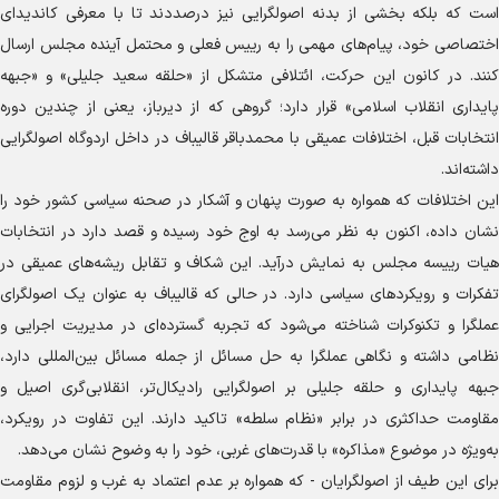
است که بلکه بخشی از بدنه اصولگرایی نیز درصددند تا با معرفی کاندیدای
اختصاصی خود، پیام‌های مهمی را به رییس فعلی و محتمل آینده مجلس ارسال
کنند. در کانون این حرکت، ائتلافی متشکل از «حلقه سعید جلیلی» و «جبهه
پایداری انقلاب اسلامی» قرار دارد؛ گروهی که از دیرباز، یعنی از چندین دوره
انتخابات قبل، اختلافات عمیقی با محمدباقر قالیباف در داخل اردوگاه اصولگرایی
داشته‌اند.
این اختلافات که همواره به صورت پنهان و آشکار در صحنه سیاسی کشور خود را
نشان داده، اکنون به نظر می‌رسد به اوج خود رسیده و قصد دارد در انتخابات
هیات رییسه مجلس به نمایش درآید. این شکاف و تقابل ریشه‌های عمیقی در
تفکرات و رویکرد‌های سیاسی دارد. در حالی که قالیباف به عنوان یک اصولگرای
عملگرا و تکنوکرات شناخته می‌شود که تجربه گسترده‌ای در مدیریت اجرایی و
نظامی داشته و نگاهی عملگرا به حل مسائل از جمله مسائل بین‌المللی دارد،
جبهه پایداری و حلقه جلیلی بر اصولگرایی رادیکال‌تر، انقلابی‌گری اصیل و
مقاومت حداکثری در برابر «نظام سلطه» تاکید دارند. این تفاوت در رویکرد،
به‌ویژه در موضوع «مذاکره» با قدرت‌های غربی، خود را به وضوح نشان می‌دهد.
برای این طیف از اصولگرایان - که همواره بر عدم اعتماد به غرب و لزوم مقاومت