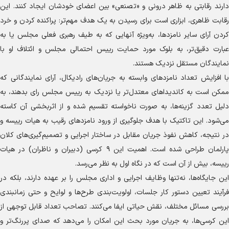
دارند رقابتی به ظاهر درونی و «تصنعی» بین اعضای خودشان ایجاد کنند. این
رقابت ظاهری، ابزاری است برای رسیدن به یک هدف مهم‌تر: پراکنده کردن و خرد
کردن آرای سایر نامزدها، به‌ویژه آنهایی که به طیف رهبری فعلی مجلس یا به
عبارت دقیق‌تر، به بلوک مورد حمایت رییس احتمالی مجلس و ائتلاف او با
نمایندگان مستقل نزدیک هستند.
با افزایش تعداد نامزد‌های وابسته به جریان‌های رادیکال، آرای نمایندگانی که
ممکن است به کاندیدا‌های معتدل‌تر یا نزدیک به رییس مجلس رای بدهند، به
دلیل تعدد گزینه‌ها، به صورت ناخواسته تقسیم شده و از اثربخشی آن کاسته
می‌شود. این تاکتیک با هدف جلوگیری از ورود نامزد‌های رقیب به هیات رییسه و
در نتیجه، کاهش نفوذ جریان مقابل در ساختار اجرایی و تصمیم‌گیری‌های کلان
پارلمان طراحی شده است. اهمیت این ۹ کرسی (دبیران و ناظران) در هیات
رییسه، بیش از آن است که در نگاه اول به نظر می‌رسد.
این جایگاه‌ها، نه‌تنها وظایف اجرایی و اداری مجلس را بر عهده دارند، بلکه در
فرآیند تعیین دستور کار جلسات، اولویت‌بندی طرح‌ها و لوایح و حتی زمانبندی
بررسی مسائل مختلف، نقش حیاتی ایفا می‌کنند. تصاحب تعداد قابل توجهی از
این کرسی‌ها، به جریان مورد بحث این امکان را می‌دهد که صدای پررنگ‌تر و