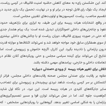
کند. این «شکستن رای» به معنای کاهش حاشیه امنیت قالیباف در کرسی ریاست،
ایجاد یک بلوک رای قابل توجه در برابر او و در نهایت، تحمیل یک بازی جدید در
تقسیم مناصب، ریاست کمیسیون‌ها و اولویت‌های تقنینی مجلس است.
در واقع، انتخابات هیات رییسه برای این طیف، به ابزاری برای بازتعریف حدود
نفوذ و چانه‌زنی‌های داخلی اصولگرایان تبدیل شده است؛ یک پیام هشدار جدی
که حتی در صورت پیروزی قالیباف، دوران ریاست او با چالش‌های داخلی بیشتری
از سوی همفکران سابق خود مواجه خواهد شد و نمی‌تواند ائتلاف‌ها و موازنه قدرت
درون پارلمانی را نادیده بگیرد. این کارزار، اگرچه خاموش و زیرپوستی است، اما
نتایج آن می‌تواند برای آینده سیاسی مجلس و حتی رویکرد‌های کلان نظام در
تعاملات داخلی و خارجی، پیامد‌های مهمی داشته باشد.
تلاش برای تغییر هیات رییسه از ورودی «صندلی دبیران»
علاوه بر رقابت برای صندلی مجلس صحنه رقابت‌های داخلی مجلس، فراتر از
کشمکش بر سر کرسی ریاست، شاهد نبردی پیچیده‌تر و زیرپوستی برای تصاحب
سایر جایگاه‌های کلیدی در هیات رییسه است. این نبرد، در نگاه اول شاید
کم‌اهمیت جلوه کند، اما در عمل می‌تواند توازن قوا و مسیر تصمیم‌گیری‌های
پارلمان را به شکلی اساسی تغییر بدهد. گروه‌هایی با رویکرد‌هایی مشخص - که