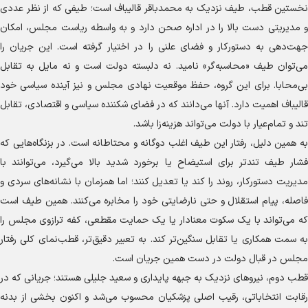
نخستین قطب، طیف نزدیک به محمدباقر قالیباف است؛ طیفی که از نظر عددی
و مدیریتی دست بالا را در اداره صحن دارد و به واسطه ریاست مجلس، امکان
جهت‌دهی به دستورکار و فضای علنی را در اختیار گرفته است. این جریان را
می‌توان طیف «محاسبه‌گر» نامید. نه دلبسته دولت است و نه مایل به تقابل
بی‌محابا. برای این گروه، حفظ موقعیت نهادی مجلس و نیز آینده سیاسی خود
قالیباف اهمیت دارد. آنها می‌دانند که در فضای شکننده سیاسی و اقتصادی، تقابل
تند و تمام‌عیار با دولت می‌تواند هزینه‌زا باشد.
به همین دلیل، رفتار این طیف اغلب دوگانه و محتاطانه است. در بزنگاه‌هایی که
فشار طیف تندتر برای استیضاح یا برخورد شدید بالا می‌گیرد، می‌توانند با
مدیریت دستورکار، روند را کند یا تعدیل کنند؛ اما همزمان با نشانه‌های سردی و
فاصله، پیام استقلال و حتی نارضایتی خود را مخابره می‌کنند. همین طیف است
که می‌تواند با یک سکوت معنادار یا یک حمایت مقطعی، کفه ترازوی مجلس را
به سمت همکاری یا تقابل سنگین‌تر کند. به تعبیر دقیق‌تر، قطب‌نمای کلی رفتار
مجلس در قبال دولت در دست همین جریان است.
قطب دوم، نیرو‌های نزدیک به جبهه پایداری و سعید جلیلی هستند؛ جریانی که در
رقابت انتخاباتی، رقیب اصلی پزشکیان محسوب می‌شد و اکنون بخشی از بدنه