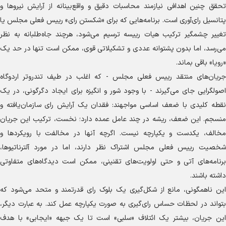
تحقق چنین اهدافی نیازمند محاسبات دقیق و واقع‌بینانه از آرایش نیرو‌ها و
پتانسیل رای‌آوری است. برنامه‌هایی که برای «شکستن رای» رییس فعلی مجلس یا
تغییر چشمگیر ترکیب هیات رییسه ترسیم می‌شود، هرچند جاه‌طلبانه به نظر
می‌رسد، اما بدون پشتوانه عددی و تشکیلاتی قوی، ممکن است تنها در حد یک
«رویا» باقی بماند.
جریان‌های منتقد رییس فعلی مجلس - که اغلب در طیف تندروتر اردوگاه
اصولگرایی جای می‌گیرند - با وجود شور و انگیزه برای ایجاد دگرگونی، در یک
نقطه کلیدی با ضعف اساسی مواجهند: فقدان یک آرایش رای سازمان‌یافته و
منسجم. این ضعف، ریشه در چند عامل عمده دارد؛ نخست، ترکیب این جریان
مخالف، یکدست و یکپارچه نیست. اگرچه آنها در مخالفت با رویکرد‌ها و
شخصیت رییس فعلی مجلس اشتراک نظر دارند، اما در مورد آلترناتیوها،
برنامه‌های آتی و حتی اولویت‌های تقنینی، ممکن است دیدگاه‌های متفاوتی
داشته باشند.
این ناهمگونی، مانع از شکل‌گیری یک بلوک رای قدرتمند و متحد می‌شود که
بتواند در لحظات حساس رای‌گیری به صورت یکپارچه عمل کند. به عبارت دیگر،
این جریان، بیشتر یک ائتلاف «سلبی» است تا یک جبهه «ایجابی» با هدف