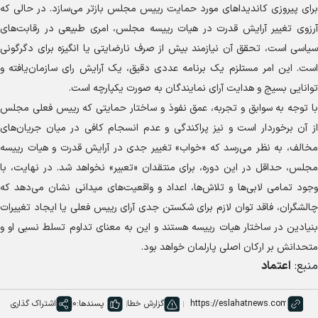
برای پیروزی کاندیدا‌های مورد حمایت رییس مجلس بازتر می‌سازد. در حالی که
آرزوی تغییر آرایش قدرت در هیات رییسه مجلس، امری طبیعی در رقابت‌های
سیاسی است، تحقق آن نیازمند بیش از صرف نارضایتی یا انگیزه برای دگرگونی
است. این امر مستلزم یک برنامه عددی دقیق، یک آرایش رای سازمان‌یافته و
توانایی بسیج و هدایت آرای نمایندگان به صورت یکپارچه است.
با توجه به سوابق و تجربه، عمق نفوذ و ساختار حمایتی که رییس فعلی مجلس
از آن برخوردار است و نیز پراکندگی و عدم انسجام کافی در میان جریان‌های
مخالف، به نظر می‌رسد که «خواب» تغییر جدی در آرایش قدرت و هیات رییسه
مجلس، حداقل در این دوره، برای منتقدان «تعبیر» نخواهد شد. در نهایت، با
وجود تمامی لابی‌ها و تلاش‌ها، اعداد و واقعیت‌های میدانی نشان می‌دهد که
چالشگران، فاقد توان لازم برای شکستن جدی آرای رییس فعلی یا ایجاد تغییرات
بنیادین در ساختار هیات رییسه هستند و این به معنای تداوم تسلط نسبی او و
متحدانش بر ارکان اصلی پارلمان خواهد بود.
منبع:
اعتماد
گزارش خطا
پسندها:
0
اشتراک گذاری