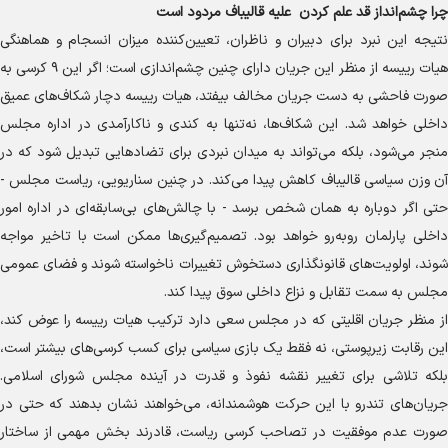
چرا چشم‌انداز قد علم کردن علیه قالیباف مردود است
نتیجه این نبرد برای دبیران و ناظران، تعیین‌کننده میزان انسجام و هماهنگی
هیات رییسه از منظر این جریان دارای چنین چشم‌اندازی است؛ اگر این ۹ کرسی به
صورت فاحشی به دست جریان مخالف بیفتد، هیات رییسه دچار شکاف‌های عمیق
داخلی خواهد شد. این شکاف‌ها، نه‌تنها به کندی و ناکارآمدی در اداره مجلس
منجر می‌شود، بلکه می‌تواند به میدان نبردی برای تضاد‌هایی تبدیل شود که در
آن وزن سیاسی قالیباف کاهش پیدا می‌کند. در چنین سناریویی، ریاست مجلس -
حتی اگر دوباره به همان شخص برسد - با چالش‌های بی‌سابقه‌ای در اداره امور
داخلی پارلمان روبه‌رو خواهد بود. تصمیم‌گیری‌ها ممکن است با تاخیر مواجه
شوند، اولویت‌های قانونگذاری دستخوش تغییرات ناخواسته شوند و فضای عمومی
مجلس به سمت تقابل و نزاع داخلی سوق پیدا کند.
از منظر جریان اقلیتی که در مجلس سعی دارد ترکیب هیات رییسه را عوض کند،
این رقابت زیرپوستی، نه فقط یک بازی سیاسی برای کسب کرسی‌های بیشتر است،
بلکه تلاشی برای تغییر نقشه نفوذ و قدرت در آینده مجلس شورای اسلامی.
جریان‌های تندرو با این حرکت هوشمندانه، می‌خواهند نشان بدهند که حتی در
صورت عدم موفقیت در تصاحب کرسی ریاست، قادرند بخش مهمی از ساختار