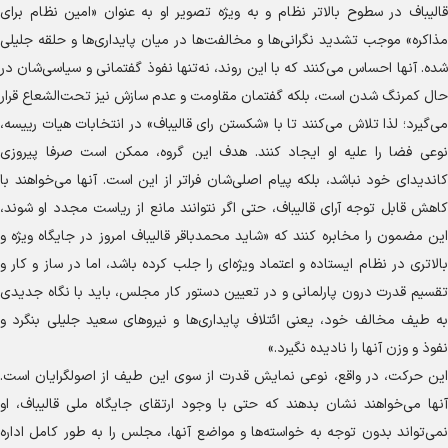
قالیباف در سطوح بالاتر نظام و به ویژه تصویر او به عنوان «امین نظام برای
مذاکره» موجب تشدید نگرانی‌ها و مخالفت‌ها در میان پایداری‌ها و حلقه جلیلی
شده. آنها احساس می‌کنند که با این روند، نه‌تنها نفوذ گفتمانی و سیاسی‌شان در
حال کمرنگ شدن است، بلکه گفتمان مقاومت و عدم سازش نیز تحت‌الشعاع قرار
می‌گیرد؛ لذا تلاش می‌کنند تا با «شکستن رای قالیباف» در انتخابات هیات رییسه،
نوعی فضا را علیه او ایجاد کنند. هدف این گروه، ممکن است صرفا پیروزی
کاندیدای خود نباشد، بلکه پیام اصلی‌شان فراتر از این است. آنها می‌خواهند با
کاهش قابل توجه آرای قالیباف، حتی اگر نتوانند مانع از ریاست مجدد او شوند،
این مضمون را مخابره کنند که «شاید محمدباقر قالیباف امروز در جایگاه ویژه و
بالاتری در نظام ایستاده و اعتماد ویژه‌ای را جلب کرده باشد، اما در ساز و کار و
تقسیم قدرت درون پارلمانی و در تعیین دستور کار مجلس، باید با نگاه جدیدی
به طیف مخالف خود، یعنی ائتلاف پایداری‌ها و نیرو‌های سعید جلیلی بنگرد و
نفوذ و وزن آنها را نادیده نگیرد.»
این حرکت، در واقع، نوعی نمایش قدرت از سوی این طیف از اصولگرایان است.
آنها می‌خواهند نشان بدهند که حتی با وجود ارتقای جایگاه ملی قالیباف، او
نمی‌تواند بدون توجه به خواسته‌ها و مواضع آنها، مجلس را به طور کامل اداره