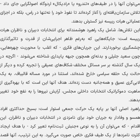
می‌توان آنها را در طیف‌های «تندرو» یا «رادیکال» اردوگاه اصولگرایی جای داد -
تلاش سازمان‌یافته‌ای را آغاز کرده‌اند تا نفوذ خود را نه‌تنها در راس، بلکه در اجزای
عملیاتی هیات رییسه نیز گسترش بدهند.
این تلاش‌ها، شامل یک راهبرد هوشمندانه برای انتخابات دبیران و ناظران هیات
رییسه است؛ جایگاه‌هایی که به‌رغم ظاهر اجرایی‌شان از قدرت و تاثیرگذاری
چشمگیری برخوردارند. این جریان‌های فکری - که اغلب با محوریت چهره‌هایی،
چون سعید جلیلی و بدنه‌ای همچون جبهه پایداری شناخته می‌شوند - اگرچه در
یک سال گذشته بر سر مسائل مختلف شکاف‌های عمیقی را تجربه کرده و دیگر از
حالت یک حلقه سیاسی خارج شده‌اند، استثنا در مورد مساله قالیباف، به یک
لابی‌گری عمیق و همه‌جانبه دست زده‌اند. هدف آنها این است که با بهره‌گیری از
ماهیت دموکراتیک انتخابات داخلی مجلس، آرایش نیرو‌ها را به نفع خود تغییر
بدهند.
راهبرد اصلی آنها بر پایه یک حرکت جمعی استوار است: بسیج حداکثری افراد
همسو و وفادار به جریان خود برای نامزدی در انتخابات دبیران و ناظران. این
اقدام - که می‌توان آن را به نوعی «جنبش ثبت‌نام» تعبیر کرد - با هدف ایجاد
کثرت نامزد‌ها از یک طیف فکری خاص صورت می‌گیرد. به این ترتیب، آنها قصد