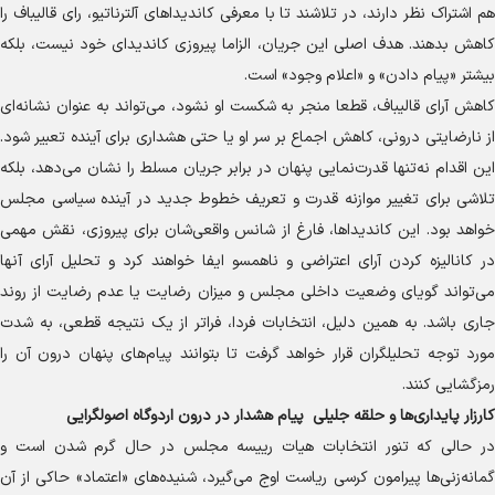
هم اشتراک نظر دارند، در تلاشند تا با معرفی کاندیدا‌های آلترناتیو، رای قالیباف را
کاهش بدهند. هدف اصلی این جریان، الزاما پیروزی کاندیدای خود نیست، بلکه
بیشتر «پیام دادن» و «اعلام وجود» است.
کاهش آرای قالیباف، قطعا منجر به شکست او نشود، می‌تواند به عنوان نشانه‌ای
از نارضایتی درونی، کاهش اجماع بر سر او یا حتی هشداری برای آینده تعبیر شود.
این اقدام نه‌تنها قدرت‌نمایی پنهان در برابر جریان مسلط را نشان می‌دهد، بلکه
تلاشی برای تغییر موازنه قدرت و تعریف خطوط جدید در آینده سیاسی مجلس
خواهد بود. این کاندیداها، فارغ از شانس واقعی‌شان برای پیروزی، نقش مهمی
در کانالیزه کردن آرای اعتراضی و ناهمسو ایفا خواهند کرد و تحلیل آرای آنها
می‌تواند گویای وضعیت داخلی مجلس و میزان رضایت یا عدم رضایت از روند
جاری باشد. به همین دلیل، انتخابات فردا، فراتر از یک نتیجه قطعی، به شدت
مورد توجه تحلیلگران قرار خواهد گرفت تا بتوانند پیام‌های پنهان درون آن را
رمزگشایی کنند.
کارزار پایداری‌ها و حلقه جلیلی پیام هشدار در درون اردوگاه اصولگرایی
در حالی که تنور انتخابات هیات رییسه مجلس در حال گرم شدن است و
گمانه‌زنی‌ها پیرامون کرسی ریاست اوج می‌گیرد، شنیده‌های «اعتماد» حاکی از آن