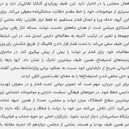
فعال مجلس را در اختیار دارد. این طیف رویکردی آشکارا تقابلی‌تر دارد و در
بسیاری از موضوعات، خود را خط مقدم «نظارت سختگیرانه» معرفی می‌کند. برای
این گروه، حذف وزرا و اعمال فشار مستقیم، نه فقط ابزار نظارتی، بلکه بخشی از
استراتژی سیاسی است. از همان ماه‌های نخست دولت، مساله کنار رفتن برخی
چهره‌ها و تغییر در ترکیب کابینه به مطالبه‌ای دایمی تبدیل شد. در این شرایط
این طیف سعی می‌کند با تحت فشار قرار دادن قالیباف از طریق شکستن رای وی
مطالبات خود برای فشار بر دولت را بیش از پیش پیگیری کند. در ماجرای
زمزمه‌های استیضاح، همین طیف بیشترین تحرک را نشان داد. آنها بار‌ها با
ادبیاتی صریح از نارضایتی خود نسبت به عملکرد برخی وزارتخانه‌ها سخن گفتند
و حتی منتفی شدن استیضاح‌ها را به معنای عقب‌نشینی تلقی کردند.
برای این جریان، مهم است که تصویر دولتی تحت فشار و در معرض تهدید
دایمی حفظ شود. در حوزه‌های فرهنگی، سیاست خارجی و موضوعات اجتماعی نیز
بیشترین سطح اصطکاک میان دولت و مجلس، عمدتا از همین جبهه نشات
می‌گیرد. آنان تلاش می‌کنند مرز خود با دولت را شفاف و پررنگ نگه دارند تا
پایگاه سیاسی‌شان دچار تردید نشود. بازیگران اصلی دو حوزه حجاب و فیلترینگ
نیز همین طیف بودند و هستند. بخشی از مجلس دوازدهم که تجربه مقابله با