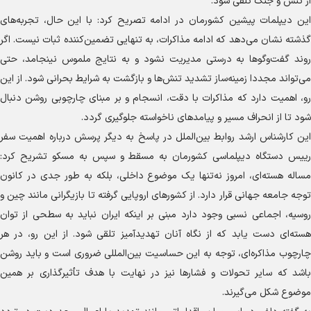
از تنش و جنگ تلقی شود.
این دیپلمات پیشین کشورمان در ادامه تصریح کرد: با این حال، تجربه‌های
گذشته نشان می‌دهد که ادامه مذاکرات، به تنهایی تضمین‌کننده ثبات نیست. اگر
روند گفت‌و‌گو‌ها به درستی مدیریت نشود و به نتایج ملموس نینجامد، حتی
می‌تواند مجددا زمینه‌ساز تشدید تنش‌ها و بازگشت به شرایط بحرانی شود. از این
رو، اهمیت دارد که مذاکرات با دقت، انسجام و بر مبنای چارچوبی روشن دنبال
شود تا از انحراف مسیر و پیامد‌های ناخواسته جلوگیری گردد.
این کارشناس ارشد روابط بین‌الملل در پاسخ به دیگر پرسش درباره اهمیت سفر
رییس دستگاه دیپلماسی کشورمان به مسقط و سپس به مسکو تشریح کرد:
مساله هسته‌ای، امروز نه‌تنها یک موضوع داخلی، بلکه به طور جدی در کانون
توجه جامعه جهانی قرار دارد. از کشور‌های اروپایی گرفته تا بازیگرانی مانند چین و
روسیه، اجماعی نسبی وجود دارد مبنی بر اینکه ایران نباید به سطحی از توان
هسته‌ای دست یابد که از نگاه آنان تهدیدآمیز تلقی شود. از این رو، در هر
چارچوب مذاکره‌ای، توجه به این حساسیت بین‌المللی ضروری است و باید روشن
باشد که سایر تحولات و فشار‌ها نیز در نهایت با هدف تأثیرگذاری بر همین
موضوع شکل می‌گیرند.