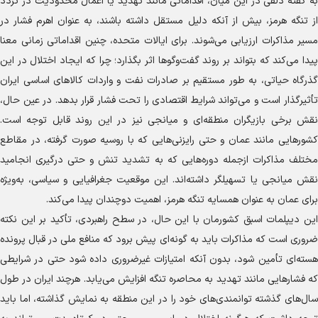
به گفته دلفی در این میان، اقداماتی مانند تهدید یا اعمال محدودیت در تردد
از تنگه هرمز، بیش از آنکه دلیل مستقل داشته باشند، به عنوان اهرم فشار در
مسیر مذاکرات ارزیابی می‌شوند. برای ایالات متحده، چنین اقداماتی زمانی معنا
پیدا می‌کند که بتواند بر روند گفت‌و‌گو‌ها اثر بگذارد؛ چرا که ایجاد اختلال در این
گذرگاه حیاتی، به طور مستقیم بر صادرات نفت و واردات کالا‌های اساسی ایران
تأثیرگذار است و می‌تواند شرایط اقتصادی را تحت فشار قرار بدهد. در عین حال،
نقش برخی بازیگران منطقه‌ای و میانجی نیز در این روند قابل توجه است.
کشور‌هایی مانند عمان و حتی رایزنی‌هایی که با روسیه صورت گرفته، در مقاطع
مختلف مذاکرات ازجمله دوره‌هایی که به تشدید تنش و حتی درگیری انجامید
نقش میانجی یا تسهیلگر داشته‌اند. این موقعیت جغرافیایی و سیاسی، به‌ویژه
برای عمان به عنوان همسایه تنگه هرمز، اهمیت دوچندان پیدا می‌کند.
این دیپلمات اسبق کشورمان با این حال، در سطح راهبردی، تأکید بر این نکته
ضروری است که مذاکرات باید به گونه‌ای پیش برود که منافع ملی در قبال پرونده
هسته‌ای تأمین شود، بدون آنکه امتیازات غیرضروری داده شود حتی در شرایطی
که فشار‌هایی مانند تهدید به محاصره تنگه افزایش می‌یابد. هرچند ایران در طول
سال‌های گذشته توانمندی‌های خود را در این منطقه به نمایش گذاشته، اما باید