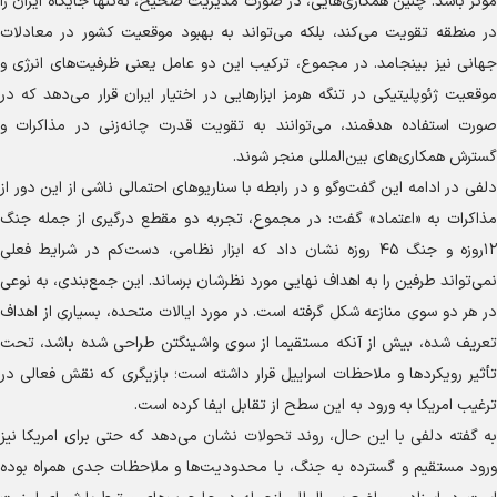
موثر باشد. چنین همکاری‌هایی، در صورت مدیریت صحیح، نه‌تنها جایگاه ایران را
در منطقه تقویت می‌کند، بلکه می‌تواند به بهبود موقعیت کشور در معادلات
جهانی نیز بینجامد. در مجموع، ترکیب این دو عامل یعنی ظرفیت‌های انرژی و
موقعیت ژئوپلیتیکی در تنگه هرمز ابزار‌هایی در اختیار ایران قرار می‌دهد که در
صورت استفاده هدفمند، می‌توانند به تقویت قدرت چانه‌زنی در مذاکرات و
گسترش همکاری‌های بین‌المللی منجر شوند.
دلفی در ادامه این گفت‌و‌گو و در رابطه با سناریو‌های احتمالی ناشی از این دور از
مذاکرات به «اعتماد» گفت: در مجموع، تجربه دو مقطع درگیری از جمله جنگ
۱۲روزه و جنگ ۴۵ روزه نشان داد که ابزار نظامی، دست‌کم در شرایط فعلی
نمی‌تواند طرفین را به اهداف نهایی مورد نظرشان برساند. این جمع‌بندی، به نوعی
در هر دو سوی منازعه شکل گرفته است. در مورد ایالات متحده، بسیاری از اهداف
تعریف شده، بیش از آنکه مستقیما از سوی واشینگتن طراحی شده باشد، تحت
تأثیر رویکرد‌ها و ملاحظات اسراییل قرار داشته است؛ بازیگری که نقش فعالی در
ترغیب امریکا به ورود به این سطح از تقابل ایفا کرده است.
به گفته دلفی با این حال، روند تحولات نشان می‌دهد که حتی برای امریکا نیز
ورود مستقیم و گسترده به جنگ، با محدودیت‌ها و ملاحظات جدی همراه بوده