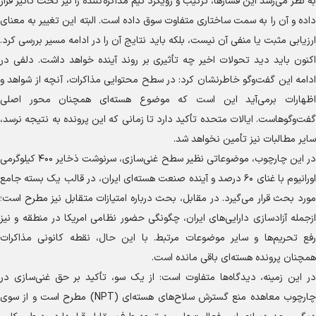
به نظر می‌رسد این فشارها، ترکیب و رویکرد تیم مذاکره‌کننده را نیز تحت تأثیر قرار
داده و آن را به سمت ساختاری متفاوت سوق داده است. البته این تغییر به معنای
ارزیابی مثبت یا منفی آن نیست، بلکه باید نتایج آن را در ادامه مسیر بررسی کرد.
اکنون باید دید تحولات اخیر چه تأثیری بر روند آینده خواهد داشت. دلفی در
ادامه این گفت‌و‌گو خاطرنشان کرد: در سطح محتوایی مذاکرات، آنچه از شواهد و
اظهارات برمی‌آید این است که موضوع هسته‌ای همچنان محور اصلی
گفت‌وگوهاست. ایالات متحده تأکید دارد تا زمانی که این پرونده به نتیجه نرسد،
سایر مطالبات نیز تأمین نخواهد شد.
در این چارچوب، موضوعاتی نظیر سطح غنی‌سازی، سرنوشت ذخایر ۴۰۰ کیلوگرمی
اورانیوم با غنای ۶۰ درصد و آینده صنعت هسته‌ای ایران، در قالب یک بسته جامع
مورد بحث قرار می‌گیرد. در مقابل، بحث درباره امتیازات متقابل نیز مطرح است؛
ازجمله آزادسازی دارایی‌های ایران، چگونگی حضور نظامی امریکا در منطقه و نیز
رفع تحریم‌ها و سایر موضوعات مرتبط. با این حال، نقطه کانونی مذاکرات
همچنان پرونده هسته‌ای باقی مانده است.
در این زمینه، دیدگاه‌ها متفاوت است: از یک سو، تأکید بر حق غنی‌سازی در
چارچوب معاهده منع گسترش سلاح‌های هسته‌ای (NPT) مطرح است و از سوی