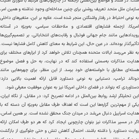
است. در اسناد و مواضع بین‌المللی ازجمله در چارچوب‌های مرتبط با شورای امنیت
سازمان ملل متحد تعریف روشنی برای چنین مداخله‌ای وجود نداشته و همین امر،
به نوعی احتیاط در رفتار واشنگتن منجر شده است. علاوه بر این، متغیر‌های داخلی
امریکا، ازجمله فشار‌های اقتصادی و ملاحظات سیاسی، به‌ویژه در آستانه
رویداد‌هایی مانند جام جهانی فوتبال و رقابت‌های انتخاباتی، بر تصمیم‌گیری‌ها
تأثیرگذار بوده‌اند. در عین حال، این شرایط به معنای کاهش کامل فشار‌ها نیست.
به نظر می‌رسد ایالات متحده همچنان تلاش خواهد کرد از ابزار‌های مختلف برای
هدایت مذاکرات به‌سمتی استفاده کند که در نهایت، به حل و فصل موضوع
هسته‌ای مطابق با خواسته‌های خود برسد. از این منظر، برای چهره‌هایی مانند
دونالد ترامپ، دستیابی به نوعی دستاورد قابل ارائه اهمیت بالایی دارد؛
دستاوردی که بتواند در فضای داخلی امریکا نیز به عنوان موفقیت معرفی شود.
این تحلیلگر ارشد روابط بین‌الملل در ادامه تصریح کرد: در مقابل، از نگاه ایران،
یکی از مهم‌ترین گزاره‌ها این است که اهداف طرف مقابل به‌ویژه آن دسته که با
هدایت اسراییل دنبال می‌شد در میدان جنگ محقق نشده است. بر همین اساس،
اگر در مسیر مذاکرات نیز بتوان چارچوبی ایجاد کرد که هر دو طرف امکان ارائه
روایت دستاورد را داشته باشند، احتمال کاهش تنش و حتی جلوگیری از بازگشت