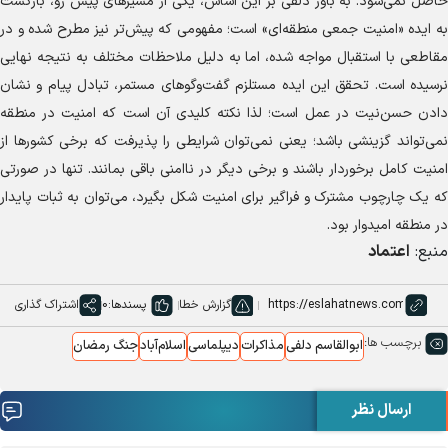
حاصل نمی‌شود. به باور دلفی بر این اساس، یکی از مسیر‌های پیش رو، بازگشت
به ایده «امنیت جمعی منطقه‌ای» است؛ مفهومی که پیش‌تر نیز مطرح شده و در
مقاطعی با استقبال مواجه شده، اما به دلیل ملاحظات مختلف به نتیجه نهایی
نرسیده است. تحقق این ایده مستلزم گفت‌و‌گو‌های مستمر، تبادل پیام و نشان
دادن حسن‌نیت در عمل است؛ لذا نکته کلیدی آن است که امنیت در منطقه
نمی‌تواند گزینشی باشد؛ یعنی نمی‌توان شرایطی را پذیرفت که برخی کشور‌ها از
امنیت کامل برخوردار باشند و برخی دیگر در ناامنی باقی بمانند. تنها در صورتی
که یک چارچوب مشترک و فراگیر برای امنیت شکل بگیرد، می‌توان به ثبات پایدار
در منطقه امیدوار بود.
منبع:
اعتماد
گزارش خطا
پسندها:
0
اشتراک گذاری
برچسب ها:
ابوالقاسم دلفی
مذاکرات
دیپلماسی
اسلام‌آباد
جنگ رمضان
ارسال نظر