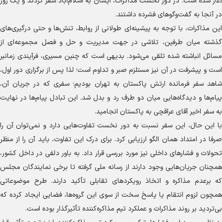
آغاز شده است. در دور نخست مذاکرات، ایشان به اسلام‌آباد سفر کردند و یک روز
در آنجا به گفت‌و‌گو‌های فشرده داشتند.
این مذاکرات، با توجه به پیشینه‌ای طولانی از روابط، تنش‌ها و حتی درگیری‌های
گذشته میان طرفین، تلاشی در جهت مدیریت و حل و فصل مجموعه‌ای از
مسائل انباشته شده تلقی می‌شود. بدیهی است که چنین مسیری، فرآیندی زمانبر
است و پیشرفت در آن نیز مستلزم صبر و تداوم است؛ لذا پس از برگزاری دور اول،
شاهد سفر فرمانده ارتش پاکستان به تهران بودیم؛ سفری که در جریان آن،
پیام‌ها و دیدگاه‌هایی میان دو طرف رد و بدل شد. این تبادل پیام‌ها در نهایت
به سفر اخیر آقای عراقچی به پاکستان انجامید.
با این حال، این سفر نسبت به دور نخست تفاوت‌هایی دارد و نمی‌توان آن را
صرفا در امتداد همان الگو ارزیابی کرد. برای درک این تفاوت، باید آن را از منظر
تحولات و فشار‌های داخلی نیز مورد بررسی قرار داد. به باور دلفی در داخل کشور،
همچنان جریان‌هایی وجود دارند از رسانه ملی گرفته تا برخی نمایندگان مجلس
که برعدم مذاکره و اتخاذ رویکرد‌های تقابلی تأکید دارند. طرح موضوعاتی
همچون لزوم انتقام یا پاسخ سخت از سوی این گروه‌ها، فضایی ایجاد کرده که
بی‌تردید بر روند مذاکرات و عملکرد تیم مذاکره‌کننده تأثیرگذار بوده است.