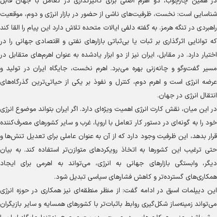
در همین چارچوب، دو اهرم اصلی برای تأثیرگذاری در تعامل با جهان قابل
شناسایی است: نخست، ظرفیت‌های ناشی از حضور در بازار انرژی و دوم، موقعیت
راهبردی در تنگه هرمز. به گفته دلفی ایالات متحده تلاش دارد این پیام را القا کند
که توانایی اثرگذاری بر ثبات یا بی‌ثباتی بازار‌های نفتی و اقتصادی جهانی را در
اختیار دارد. در مقابل، ایران نیز از دو ابزار یادشده به عنوان اهرم‌های متقابل در
مسیر گفت‌و‌گو و چانه‌زنی بهره می‌برد. اهرم نخست، جایگاه ایران در تولید و
عرضه انرژی است و اهرم دوم، کنترل و نفوذ بر یکی از حیاتی‌ترین گذرگاه‌های
انتقال انرژی در جهان.
در این میان، نقش کارت انرژی اهمیت ویژه‌ای دارد. اگر ایران بتواند موضوع انرژی
خود را به گونه‌ای در دستور کار تعامل با اروپا، غرب و سایر کشور‌های مصرف‌کننده
قرار بدهد، این ظرفیت وجود دارد که از آن به عنوان عاملی برای تعدیل تنش‌ها و
حتی ترغیب این کشور‌ها به اتخاذ رویکرد‌های متوازن‌تر استفاده کند. به بیان
دیگر، وابستگی بازار‌های جهانی به انرژی، می‌تواند به اهرمی برای ایجاد
همکاری‌های گسترده‌تر و کاهش فشار‌های سیاسی تبدیل شود.
این دیپلمات اسبق در ادامه گفت: از منظر منطقه‌ای نیز همکاری در حوزه انرژی
می‌تواند زمینه‌ساز شکل‌گیری روابط باثبات‌تر با کشور‌های همسایه و سایر بازیگران