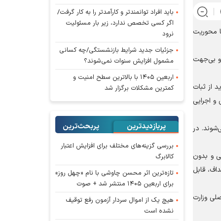
باید افراد توانمندتر و کارآمدتر را به کار گرفت/
اگر کسی تخصص ندارد، زیر بار مسئولیت
ا محوریت
نرود
جزئیات جدید شرایط بازنشستگی/چه کسانی
 و بی‌جهت
مشمول افزایش سنوات نمی‌شوند؟
اربعین ۱۴۰۵ با بالاترین سطح امنیت و
د از ثبات
کمترین مشکلات برگزار شد
 و اجرایی
پربازدیدترین
پربحث‌ترین‌
‌شوند. در
بررسی گزینه‌های مختلف برای افزایش اعتبار
حی و بدون
کالابرگ
داف، قابل
تازه‌ترین اثر محسن چاوشی با نام «چهل روز»
برای اربعین ۱۴۰۵ منتشر شد + صوت
صلی وزارت
هیچ یک از اموال سردار آزمون رفع توقیف
نشده است