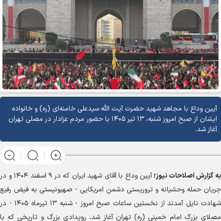
یین وداع با مجاهد شهید حضرت آیت الله سیدعلی خامنه‌ای (ره) و خانواده
ایشان از صبح امروز شنبه، ۱۳ تیر ۱۴۰۵ با حضور مردم عزادار در مصلی تهران
غاز شد.
 گزارش
اصلاحات نیوز؛
آیین وداع با آقای شهید ایران که در ۹ اسفند ۱۴۰۴ و در
یان حمله وحشیانه و تروریستی دشمن امریکایی - صهیونیستی به فیض رفیع
شهادت نایل آمدند از نخستین ساعات صبح امروز - شنبه ۱۳ تیرماه ۱۴۰۵ - در
لای بزرگ امام خمینی (ره) تهران آغاز شد، رویدادی بزرگ و تاریخی که با