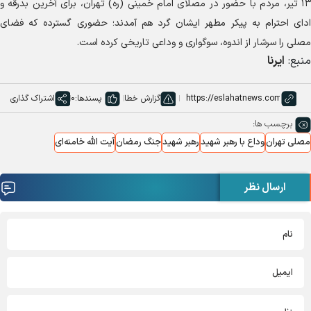
۱۳ تیر، مردم با حضور در مصلای امام خمینی (ره) تهران، برای آخرین بدرقه و
ای احترام به پیکر مطهر ایشان گرد هم آمدند؛ حضوری گسترده که فضای
لی را سرشار از اندوه، سوگواری و وداعی تاریخی کرده است.
بع:
ایرنا
گزارش خطا
پسندها:
0
اشتراک گذاری
برچسب ها:
لی تهران
وداع با رهبر شهید
رهبر شهید
جنگ رمضان
آیت الله خامنه‌ای
ارسال نظر