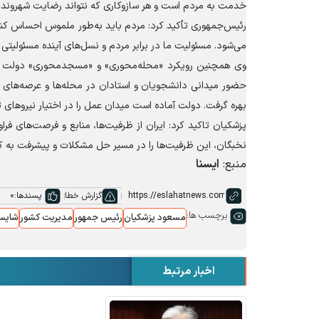
خدمت به مردم است و هر سازوکاری که نتواند رضایت شهروندان ر
رئیس‌جمهوری تأکید کرد: مردم باید به‌طور ملموس احساس کنن
می‌شود. مسئولیت ما در برابر مردم و نسل‌های آینده مسئولیتی
وی همچنین رویکرد «محله‌محوری» و «مسجدمحوری» دولت را ظ
حضور میدانی دانشجویان و استادان در محله‌ها و عرصه‌های 
بهره گرفت. دولت آماده است میدان عمل را در اختیار نیرو‌های 
پزشکیان تاکید کرد: ایران از ظرفیت‌ها، منابع و فرصت‌های فر
نخبگان، این ظرفیت‌ها را در مسیر حل مشکلات و پیشرفت به کار
منبع:
ایسنا
گزارش خطا
پسندها:
0
برچسب ها:
مسعود پزشکیان
رئیس جمهور
مدیریت کشور
شایست
اخبار مرتبط