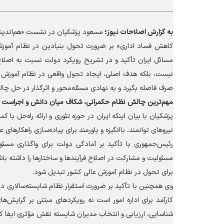
به گزارش
اصلاحات نیوز؛
مسعود پزشکیان در نشست «هم‌اندیشی
کاهش فساد اداری» بر ضرورت تحول بنیادین در نظام آموزش 
مسائل ایران تأکید و در تشریح رویکرد دولت نسبت به اصلاح
نیست، بلکه هدف اصلی، ایجاد تحول واقعی در نظام آموزش عا
صرف فاصله بگیرد و به نهادی مسئله‌محور و اثرگذار در حل چال
مهم‌ترین چالش نظام حکمرانی، شکاف میان دانش و اجراست
پزشکیان با بیان اینکه ایران در حوزه تئوری و ارائه راه‌حل با 
نیرو‌های توانمند، باانگیزه و باورمند برای پیاده‌سازی راهکا
رئیس‌جمهوری با تأکید بر آمادگی دولت برای واگذاری مسئولی
مسئولیت و مشارکت در اصلاح فرآیند‌ها و ساختار‌ها را داشته باش
برای تحول در نظام آموزش عالی کشور تبدیل شود.
وی همچنین با تأکید بر ضرورت استقرار نظام شایسته‌سالاری 
کارآمد برای اداره امور است نه رویکرد‌های مبتنی بر گرایش‌ه
شناسایی، ارزیابی و انتخاب مدیران شایسته نقش مؤثری ایفا کن