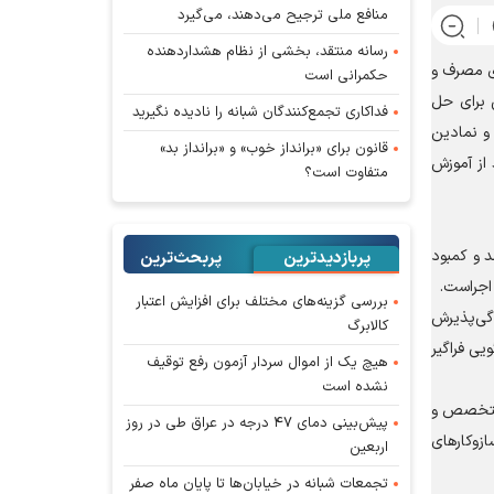
منافع ملی ترجیح می‌دهند، می‌گیرد
رسانه منتقد، بخشی از نظام هشداردهنده
ی مصرف و
حکمرانی است
 برای حل
فداکاری تجمع‌کنندگان شبانه را نادیده نگیرید
و نمادین
قانون برای «برانداز خوب» و «برانداز بد»
از آموزش
متفاوت است؟
د و کمبود
پربازدیدترین
پربحث‌ترین‌
 اجراست.
بررسی گزینه‌های مختلف برای افزایش اعتبار
گی‌پذیرش
کالابرگ
یی فراگیر
هیچ یک از اموال سردار آزمون رفع توقیف
نشده است
، متخصص و
پیش‌بینی دمای ۴۷ درجه در عراق طی در روز
زوکار‌های
اربعین
تجمعات شبانه در خیابان‌ها تا پایان ماه صفر