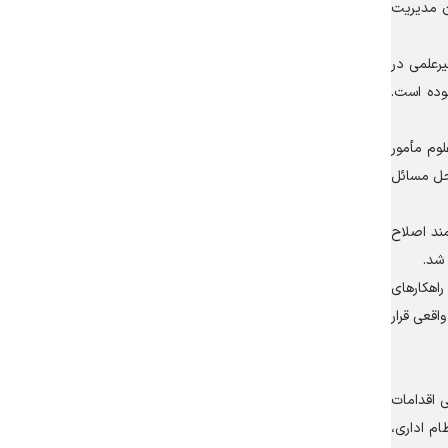
ان مدیریت
یرعلمی در
وده است.
لوم مأمور
 حل مسائل
ند اصلاح
شد.
اهکار‌های
اقعی قرار
ی اقدامات
م اداری،