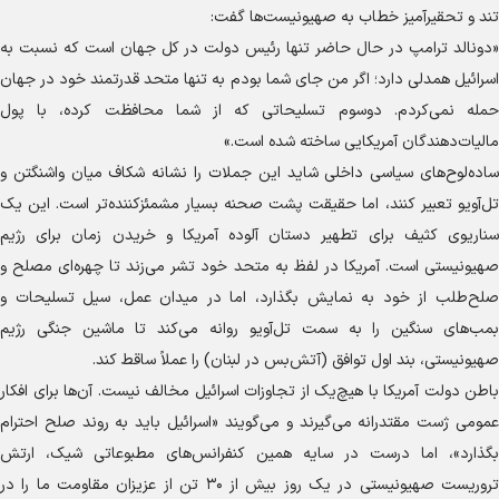
تند و تحقیرآمیز خطاب به صهیونیست‌ها گفت:
«دونالد ترامپ در حال حاضر تنها رئیس دولت در کل جهان است که نسبت به
اسرائیل همدلی دارد؛ اگر من جای شما بودم به تنها متحد قدرتمند خود در جهان
حمله نمی‌کردم. دوسوم تسلیحاتی که از شما محافظت کرده، با پول
مالیات‌دهندگان آمریکایی ساخته شده است.»
ساده‌لوح‌های سیاسی داخلی شاید این جملات را نشانه شکاف میان واشنگتن و
تل‌آویو تعبیر کنند، اما حقیقت پشت صحنه بسیار مشمئزکننده‌تر است. این یک
سناریوی کثیف برای تطهیر دستان آلوده آمریکا و خریدن زمان برای رژیم
صهیونیستی است. آمریکا در لفظ به متحد خود تشر می‌زند تا چهره‌ای مصلح و
صلح‌طلب از خود به نمایش بگذارد، اما در میدان عمل، سیل تسلیحات و
بمب‌های سنگین را به سمت تل‌آویو روانه می‌کند تا ماشین جنگی رژیم
صهیونیستی، بند اول توافق (آتش‌بس در لبنان) را عملاً ساقط کند.
باطن دولت آمریکا با هیچ‌یک از تجاوزات اسرائیل مخالف نیست. آن‌ها برای افکار
عمومی ژست مقتدرانه می‌گیرند و می‌گویند «اسرائیل باید به روند صلح احترام
بگذارد»، اما درست در سایه همین کنفرانس‌های مطبوعاتی شیک، ارتش
تروریست صهیونیستی در یک روز بیش از ۳۰ تن از عزیزان مقاومت ما را در