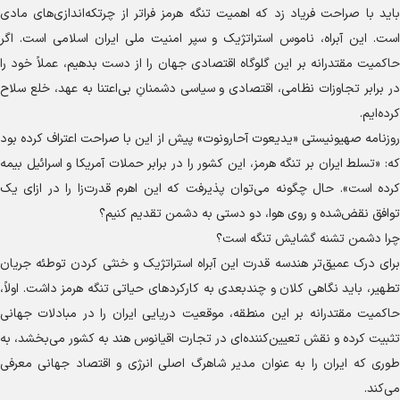
باید با صراحت فریاد زد که اهمیت تنگه هرمز فراتر از چرتکه‌اندازی‌های مادی
است. این آبراه، ناموس استراتژیک و سپر امنیت ملی ایران اسلامی است. اگر
حاکمیت مقتدرانه بر این گلوگاه اقتصادی جهان را از دست بدهیم، عملاً خود را
در برابر تجاوزات نظامی، اقتصادی و سیاسی دشمنانِ بی‌اعتنا به عهد، خلع سلاح
کرده‌ایم.
روزنامه صهیونیستی «یدیعوت آحارونوت» پیش از این با صراحت اعتراف کرده بود
که: «تسلط ایران بر تنگه هرمز، این کشور را در برابر حملات آمریکا و اسرائیل بیمه
کرده است». حال چگونه می‌توان پذیرفت که این اهرم قدرت‌زا را در ازای یک
توافق نقض‌شده و روی هوا، دو دستی به دشمن تقدیم کنیم؟
چرا دشمن تشنه گشایش تنگه است؟
برای درک عمیق‌تر هندسه قدرت این آبراه استراتژیک و خنثی کردن توطئه جریان
تطهیر، باید نگاهی کلان و چندبعدی به کارکردهای حیاتی تنگه هرمز داشت. اولاً،
حاکمیت مقتدرانه بر این منطقه، موقعیت دریایی ایران را در مبادلات جهانی
تثبیت کرده و نقش تعیین‌کننده‌ای در تجارت اقیانوس هند به کشور می‌بخشد، به
طوری که ایران را به عنوان مدیر شاهرگ اصلی انرژی و اقتصاد جهانی معرفی
می‌کند.