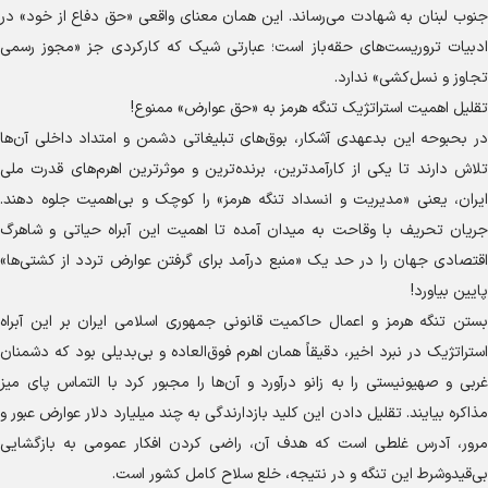
جنوب لبنان به شهادت می‌رساند. این همان معنای واقعی «حق دفاع از خود» در
ادبیات تروریست‌های حقه‌باز است؛ عبارتی شیک که کارکردی جز «مجوز رسمی
تجاوز و نسل‌کشی» ندارد.
تقلیل اهمیت استراتژیک تنگه هرمز به «حق عوارض» ممنوع!
در بحبوحه این بدعهدی آشکار، بوق‌های تبلیغاتی دشمن و امتداد داخلی آن‌ها
تلاش دارند تا یکی از کارآمدترین، برنده‌ترین و موثرترین اهرم‌های قدرت ملی
ایران، یعنی «مدیریت و انسداد تنگه هرمز» را کوچک و بی‌اهمیت جلوه دهند.
جریان تحریف با وقاحت به میدان آمده تا اهمیت این آبراه حیاتی و شاهرگ
اقتصادی جهان را در حد یک «منبع درآمد برای گرفتن عوارض تردد از کشتی‌ها»
پایین بیاورد!
بستن تنگه هرمز و اعمال حاکمیت قانونی جمهوری اسلامی ایران بر این آبراه
استراتژیک در نبرد اخیر، دقیقاً همان اهرم فوق‌العاده و بی‌بدیلی بود که دشمنان
غربی و صهیونیستی را به زانو درآورد و آن‌ها را مجبور کرد با التماس پای میز
مذاکره بیایند. تقلیل دادن این کلید بازدارندگی به چند میلیارد دلار عوارض عبور و
مرور، آدرس غلطی است که هدف آن، راضی کردن افکار عمومی به بازگشایی
بی‌قیدوشرط این تنگه و در نتیجه، خلع سلاح کامل کشور است.