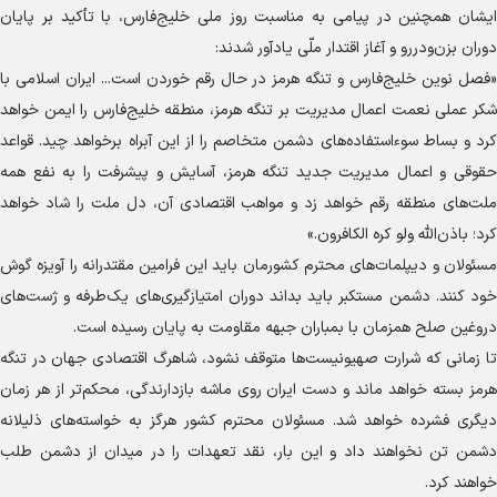
ایشان همچنین در پیامی به مناسبت روز ملی خلیج‌فارس، با تأکید بر پایان
دوران بزن‌ودررو و آغاز اقتدار ملّی یادآور شدند:
«فصل نوین خلیج‌فارس و تنگه هرمز در حال رقم خوردن است... ایران اسلامی با
شکر عملی نعمت اعمال مدیریت بر تنگه هرمز، منطقه خلیج‌فارس را ایمن خواهد
کرد و بساط سوءاستفاده‌های دشمن متخاصم را از این آبراه برخواهد چید. قواعد
حقوقی و اعمال مدیریت جدید تنگه هرمز، آسایش و پیشرفت را به نفع همه
ملت‌های منطقه رقم خواهد زد و مواهب اقتصادی آن، دل ملت را شاد خواهد
کرد؛ باذن‌الله ولو کره الکافرون.»
مسئولان و دیپلمات‌های محترم کشورمان باید این فرامین مقتدرانه را آویزه گوش
خود کنند. دشمن مستکبر باید بداند دوران امتیازگیری‌های یک‌طرفه و ژست‌های
دروغین صلح همزمان با بمباران جبهه مقاومت به پایان رسیده است.
تا زمانی که شرارت صهیونیست‌ها متوقف نشود، شاهرگ اقتصادی جهان در تنگه
هرمز بسته خواهد ماند و دست ایران روی ماشه بازدارندگی، محکم‌تر از هر زمان
دیگری فشرده خواهد شد. مسئولان محترم کشور هرگز به خواسته‌های ذلیلانه
دشمن تن نخواهند داد و این بار، نقد تعهدات را در میدان از دشمن طلب
خواهند کرد.