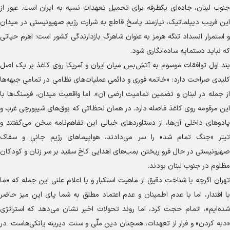
جنوب لبنان، جاده‌ای یکطرفه برای تحمیل تعهدات نسیه به ایران است. عبور از
این فریب دیپلماتیک، نیازمند پاسخ قاطع به شرارت رژیم صهیونیستی در میدان
و استمرار انسداد تنگه هرمز به عنوان شاهرگ بازدارندگی کشور است؛ اهرم حیاتی
که نباید دستمایه ساده‌انگاری شود.
بند اول توافقات موسوم به آتش‌بس میان ایران و آمریکا روی کاغذ بر یک اصل
کلیدی صراحت دارد: «خاتمه فوری و دائمی عملیات‌های نظامی در تمامی جبهه‌ها
از جمله در لبنان و تضمین تمامیت ارضی آن». اما واقعیت میدان، فرسنگ‌ها با
این مرقومه روی کاغذ فاصله دارد. در همان لحظاتی که بوق‌های شیپورچی غرب و
پادوهای داخلی آن‌ها، از دستاوردهای خیالی این تفاهم‌نامه سخن می‌گفتند و
تیتر «جنگ تمام شد» را سر می‌دادند، هواپیماهای رژیم جانی و سفاک
صهیونیستی در حال فرو ریختن بمب‌های اهدایی کاخ سفید بر سر زنان و کودکان
مظلوم در جنوب لبنان بودند.
تهران اگرچه با شناخت دقیق از ماهیت استکبار و با اعلام علنی این جمله که «ما
با اقتدار، اما با عدم اطمینان و عدم اعتماد مطلق به شما پای این میز حاضر
شده‌ایم»، اتمام حجت کرد، اما روند تحولات اخیر نشان می‌دهد که استراتژی
«دبه کردن» و فرار از تعهدات، همچنان دین ملّی و سنت دیرینه یانکی‌هاست. در