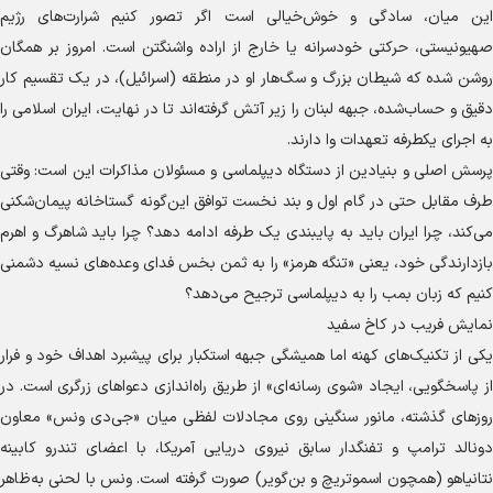
این میان، سادگی و خوش‌خیالی است اگر تصور کنیم شرارت‌های رژیم
صهیونیستی، حرکتی خودسرانه یا خارج از اراده واشنگتن است. امروز بر همگان
روشن شده که شیطان بزرگ و سگ‌هار او در منطقه (اسرائیل)، در یک تقسیم کار
دقیق و حساب‌شده، جبهه لبنان را زیر آتش گرفته‌اند تا در نهایت، ایران اسلامی را
به اجرای یکطرفه تعهدات وا دارند.
پرسش اصلی و بنیادین از دستگاه دیپلماسی و مسئولان مذاکرات این است: وقتی
طرف مقابل حتی در گام اول و بند نخست توافق این‌گونه گستاخانه پیمان‌شکنی
می‌کند، چرا ایران باید به پایبندی یک‌‌ طرفه ادامه دهد؟ چرا باید شاهرگ و اهرم
بازدارندگی خود، یعنی «تنگه هرمز» را به ثمن بخس فدای وعده‌های نسیه دشمنی
کنیم که زبان بمب را به دیپلماسی ترجیح می‌دهد؟
نمایش فریب در کاخ سفید
یکی از تکنیک‌های کهنه اما همیشگی جبهه استکبار برای پیشبرد اهداف خود و فرار
از پاسخگویی، ایجاد «شوی رسانه‌ای» از طریق راه‌اندازی دعواهای زرگری است. در
روزهای گذشته، مانور سنگینی روی مجادلات لفظی میان «جی‌دی ونس» معاون
دونالد ترامپ و تفنگدار سابق نیروی دریایی آمریکا، با اعضای تندرو کابینه
نتانیاهو (همچون اسموتریچ و بن‌گویر) صورت گرفته است. ونس با لحنی به‌ظاهر