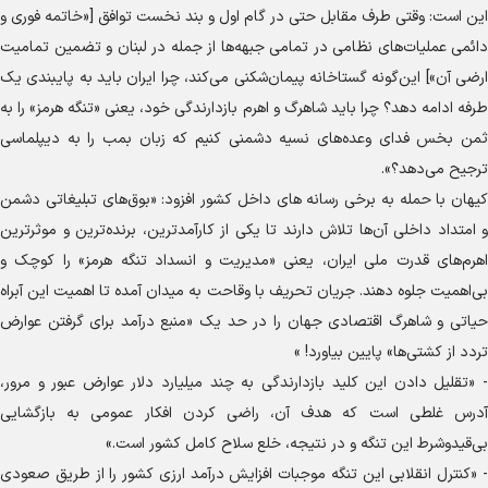
این است: وقتی طرف مقابل حتی در گام اول و بند نخست توافق [«خاتمه فوری و
دائمی عملیات‌های نظامی در تمامی جبهه‌ها از جمله در لبنان و تضمین تمامیت
ارضی آن»] این‌گونه گستاخانه پیمان‌شکنی می‌کند، چرا ایران باید به پایبندی یک‌‌
طرفه ادامه دهد؟ چرا باید شاهرگ و اهرم بازدارندگی خود، یعنی «تنگه هرمز» را به
ثمن بخس فدای وعده‌های نسیه دشمنی کنیم که زبان بمب را به دیپلماسی
ترجیح می‌دهد؟».
کیهان با حمله به برخی رسانه های داخل کشور افزود: «بوق‌های تبلیغاتی دشمن
و امتداد داخلی آن‌ها تلاش دارند تا یکی از کارآمدترین، برنده‌ترین و موثرترین
اهرم‌های قدرت ملی ایران، یعنی «مدیریت و انسداد تنگه هرمز» را کوچک و
بی‌اهمیت جلوه دهند. جریان تحریف با وقاحت به میدان آمده تا اهمیت این آبراه
حیاتی و شاهرگ اقتصادی جهان را در حد یک «منبع درآمد برای گرفتن عوارض
تردد از کشتی‌ها» پایین بیاورد! »
- «تقلیل دادن این کلید بازدارندگی به چند میلیارد دلار عوارض عبور و مرور،
آدرس غلطی است که هدف آن، راضی کردن افکار عمومی به بازگشایی
بی‌قیدوشرط این تنگه و در نتیجه، خلع سلاح کامل کشور است.»
- «کنترل انقلابی این تنگه موجبات افزایش درآمد ارزی کشور را از طریق صعودی