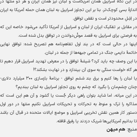
در این نگاه اسراییل همان آمریکاست و لبنان نیز همان ایران و هر دو منتها در
اندازهٔ بسی کوچک‌تر. بنا بر این تجاوز اسراییل به لبنان همان حمله آمریکا به ایران
در اِشِلِ محدودتر است و نقض توافق.
در مقابل بر تفکیک ایران از لبنان و اسراییل از آمریکا تأکید می‌شود خاصه این که
به فرصتی برای اسراییل به قصد موشْ‌دواندن در توافق بدل شده است.
اینها در حالی است که در بند اول تفاهم‌نامه هم تصریح شده: توافق نهایی
خاتمهٔ دایمی جنگ در تمامی جبهه‌ها از جمله در لبنان.
با این وصف چه باید کرد؟ شیشهٔ توافق را در معرض تهدید اسراییل قرار دهیم تا
هر گاه خواست سنگی به سوی آن بیندازد و در نهایت بشکند؟!
یا لبنان را رها کنیم و برق بند ششم توافق - برنامهٔ بازسازی ۳۰۰ میلیارد دلاری-
چنان چشم‌مان را بگیرد که چشم به روی تجاوز اسراییل به لبنان ببندیم؟
در این میانه، اما شاید بتوان راهی دیگر جُست یا گشود و آن هم این است که
مذاکره را ترک و منوط به تحرکات و تحریکات اسراییل نکنیم منتها در دور اول
دستور کار همین نقش تخریبی اسراییل و موضع ایالات متحده در قبال آن باشد
تا بدانیم آمریکایی‌ها شریک دزدند یا رفیق قافله.
منبع:
هم میهن