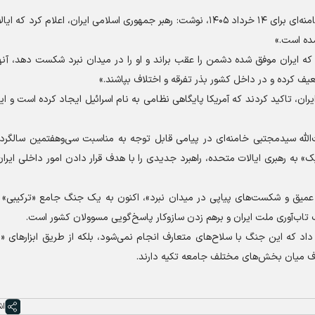
روزنامه هرالد سوئد نیز در گزارشی از پیام آیت‌الله سیدمجتبی خامنه‌ای برای ۱۴ خرداد ۱۴۰۵، نوشت: رهبر جمهوری اسلامی ایران، اع
شده است.»
ا که ایران موفق شده دشمن را عقب براند و او را در میدان نبرد شکست دهد، آنها
یف کرده و در داخل کشور بذر تفرقه و اختلاف بپاشند.»
ران، تاکید کردند که آمریکا پایگاهی نظامی به نام اسرائیل ایجاد کرده است و ا
ت‌الله سیدمجتبی خامنه‌ای در پیامی قابل توجه به مناسبت سی‌وهفتمین سالگر
ک» به رهبری ایالات متحده، راهبرد جدیدی را با هدف قرار دادن امور داخلی ایر
یق و شکست‌های پیاپی در میدان نبرد»، اکنون به یک جنگ جامع «ترکیبی» ر
تاب‌آوری ملت ایران و برهم زدن سازوکار پاسخ‌گویی مسوولان کشور است.
اد که این جنگ با سلاح‌های متعارف انجام نمی‌شود، بلکه از طریق ابزار‌های 
شکاف میان بخش‌های مختلف جامعه تکیه دارند.
اش