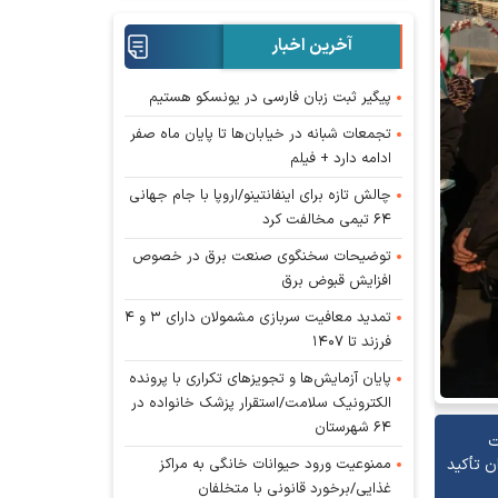
آخرین اخبار
پیگیر ثبت زبان فارسی در یونسکو هستیم
تجمعات شبانه در خیابان‌ها تا پایان ماه صفر
ادامه دارد + فیلم
چالش تازه برای اینفانتینو/اروپا با جام جهانی
۶۴ تیمی مخالفت کرد
توضیحات سخنگوی صنعت برق در خصوص
افزایش قبوض برق
تمدید معافیت سربازی مشمولان دارای ۳ و ۴
فرزند تا ۱۴۰۷
پایان آزمایش‌ها و تجویز‌های تکراری با پرونده
الکترونیک سلامت/استقرار پزشک خانواده در
۶۴ شهرستان
ت
ممنوعیت ورود حیوانات خانگی به مراکز
ن تأکید
غذایی/برخورد قانونی با متخلفان