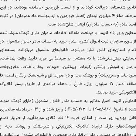
تاخیر شناسنامه دریافت کرده‌اند و از لیست فروردین جامانده بوده‌اند، در این
مرحله، مبلغ ۴ میلیون تومان (اعتبار فروردین و اردیبهشت ماه همزمان) در کارت
امید مادر (به حساب مادران) ایشان شارژ شده است.
معاون وزیر رفاه افزود: با دریافت ماهانه اطلاعات مادران دارای کودک متولد شده
از سوی سازمان ثبت احوال کشور، اعتبار خرید به حساب مادر خانوار مشمول، در
تمام استان‌های کشور شارژ می‌شود. خانوار‌های مشمول می‌توانند بسته‌های
حمایتی پیش‌بینی‌شده را که مشتمل بر سبدغذایی مورد تأیید وزارت بهداشت،
درمان و آموزش پزشکی (لبنیات، پروتئین، حبوبات، روغن، غلات، مغزی‌جات،
میوه‌جات و سبزیجات) و پوشک بچه و در صورت لزوم شیرخشک رایگان است، تا
سقف اعتبار ۲۰ میلیون ریال، فارغ از دهک درآمدی از طریق بستر کالابرگ
الکترونیکی خرید نمایند.
اندایش افزود: اعتبار مذکور به حساب مادر خانوار مشمول (دارای کودک متولد
شده از تاریخ ۱۴۰۵/۰۱/۰۱ تا ۱۴۰۵/۰۲/۳۱) واریز شده و از ۱۳ خردادماه سالجاری
قابل بهره‌برداری است و امکان خرید ۱۶ قلم کالای موردتأیید از طریق تمام
فروشگاه‌های طرف قرارداد کالابرگ الکترونیکی و شیرخشک و پوشک بچه از
داروخانه‌ها، در دسترس مادران قرار دارد. همچنین خانوار‌های مشمول می‌توانند با