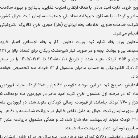
وی افزود: کارت امید مادر، با هدف ارتقای امنیت غذایی، پایداری و بهبود سلامت
مادر و کودک، با همکاری دبیرخانه ستادملی جمعیت، سازمان ثبت احوال کشور،
شرکت خدمات فناوری اطلاعات رفاه ایرانیان (فارا) مجری طرح کالابرگ الکترونیکی
انجام می‌شود.
معاون وزیر رفاه اشاره کرد: وزارت تعاون، کار و رفاه اجتماعی اعتبار خرید
سبدغذایی و پوشک بچه و در صورت نیاز شیرخشک رایگان برای تعداد بالغ بر ۱۲۹
هزار و ۳۵۶ کودک متولد شده از تاریخ ۱۴۰۵/۰۱/۰۱ تا ۱۴۰۵/۰۲/۳۱ را در بستر
کالابرگ الکترونیکی به حساب مادران مشمول از ۱۳ خرداد ماه تخصیص خواهد
داد.
اندایش تصریح کرد: در این مرحله علاوه بر ۶۳ هزار و ۳۰۵ کودک متولد فروردین
ماه که در مرحله اول مشمول طرح کارت امید مادر در فروردین ماه بوده‌اند، ۵
هزار و ۷۶۰ کودک جامانده از فهرست ارسالی کودکان متولد شده در فروردین ماه
از سوی سازمان ثبت احوال به دلیل تاخیر خانوار در دریافت شناسنامه و ۶۰ هزار و
۲۹۱ کودک متولد اردیبهشت ماه شارژ شده‌اند و همگی مشمول دریافت اعتبار ۲
میلیون تومانی اعتبار اردیبهشت ماه هستند.
اندایش یادآورشد: ۵.۷۶۰ کودک متولد فروردین ماه سال جاری که خانوار ایشان با