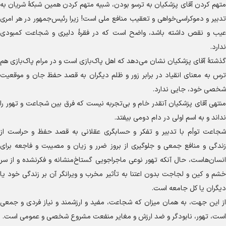
متهم کردن آقای پزشکیان به ترسو بودن، شبیه متهم کردن همین شبکهٔ شریان به
تدبیر و دموکراسی‌خواهی و تعقیب منافع ملی است! زیرا رئیس‌جمهور در هر امری
عیب و نقص داشته باشد، واضح است که در فقرهٔ دلیری و شجاعت کمبودی
ندارد.
گذشتهٔ آقای پزشکیان نشان می‌دهد که اهل پاک‌بازی است و در مرام پاک‌بازی هم
ترس به معنای انقیاد در برابر زور و ظلم دیگران به قصد حفظ جان و موقعیت
شخصی خود، جایی ندارد.
منتهی آقای پزشکیان آنقدر خام و بی‌تجربه نیست که فرق بین شجاعت و تهور را
نداند و به اسم اولی در دام دومی بیفتد.
شجاعت توأم با تدبیر و تفکر و حسابگری عقلانی به قصد حفظ و حراست از
زندگی و منافع جمعی و جلوگیری از بروز ضرر و زیان و مصیبت و فاجعه برای
انسان‌هاست، حال آنکه تهور نوعی ماجراجویی گستاخ‌منشانه و فکرنشده و از سر
خشم و کین و لجاجت بدون اعتنا به تأثیر مخرب و ویرانگر آن بر زندگی خود یا
دیگران یا کل جامعه است.
از این جهت، به همان میزان که شجاعت، مفید و ارزشمند و نیاز فردی و جمعی
است، تهور، نابودگر و ضد ارزش و مغایر منفعت مشروع شخصی و عمومی است.