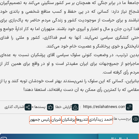
جامعهٔ ما در برابر جنگی که همچنان بر سر کشور سنگینی می‌کند به تصمیم‌گیران
شجاع نیاز دارد؛ کسانی که در پی حفظ و کسب منافع شخصی و باندی خود
نباشند و برای حراست از موجودیت کشور و زندگی مردم حاضر به پاک‌بازی برای
فدا کردن جان و مال و اعتبار و آبروی خود باشند. متهوران اما به کار ادارهٔ جوامع و
حتی کنشگری سیاسی نمی‌آیند. آنها به اسم فداکاری، کشور و ملتی را فدای
ناپختگی و خوی پرخاشگر و عصبیت خام خود می‌کنند.
بدین ترتیب، در وضعیت کنونی سلوک سیاسی آقای پزشکیان نسبت به عده‌ای
ماجراجو از جمیع‌جهات برای ایران مفیدتر است و او در واقع برای همین کار از
مردم رأی گرفته است.
بنابراین، کسانی که این سلوک را نمی‌پسندند بهتر است خودشان توبه کنند و یا از
مقامی که با کمترین رأی ممکن به آن دست یافته‌اند، استعفا دهند!
گزارش خطا
پسندها:
0
اشتراک گذاری
برچسب ها:
احمد زیدآبادی
تندروها
پزشکیان
شریان
رئیس جمهور