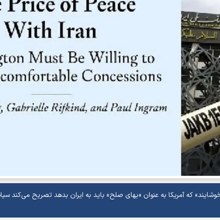
خوشایند» که آمریکا به عنوان «بهای صلح» باید به ایران بدهد تصریح می‌کند سی