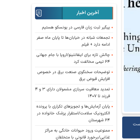
آخرین اخبار
پیگیر ثبت زبان فارسی در یونسکو هستیم
تجمعات شبانه در خیابان‌ها تا پایان ماه صفر
ادامه دارد + فیلم
چالش تازه برای اینفانتینو/اروپا با جام جهانی
۶۴ تیمی مخالفت کرد
توضیحات سخنگوی صنعت برق در خصوص
افزایش قبوض برق
تمدید معافیت سربازی مشمولان دارای ۳ و ۴
فرزند تا ۱۴۰۷
پایان آزمایش‌ها و تجویز‌های تکراری با پرونده
الکترونیک سلامت/استقرار پزشک خانواده در
۶۴ شهرستان
است
ممنوعیت ورود حیوانات خانگی به مراکز
غذایی/برخورد قانونی با متخلفان