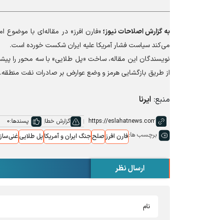
به گزارش
اصلاحات نیوز؛
«فارن افرز» در مقاله‌ای با موضوع ا
می‌کند سیاست فشار آمریکا علیه ایران شکست خورده است.
نویسندگان این مقاله، ساخت «پل طلایی» با سه محور را پیشنه
از طریق بازگشایی هرمز و وضع عوارض بر صادرات نفت منطقه.
منبع:
ایرنا
گزارش خطا
پسندها:
0
برچسب ها:
فارن افرز
صلح
جنگ ایران و آمریکا
پل طلایی
غنی‌ساز
ارسال نظر