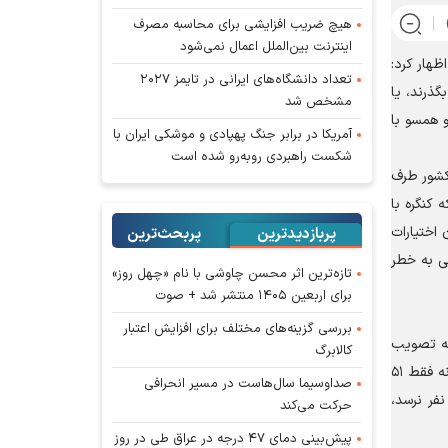
هیچ ضریب افزایشی برای محاسبه مصرف
اینترنت بین‌الملل اعمال نمی‌شود
، اظهار کرد:
تعداد دانشگاه‌های ایرانی در تایمز ۲۰۲۷
گذرند، یا
مشخص شد
و همسو با
آمریکا در برابر جنگ پهپادی و موشکی ایران با
شکست راهبردی روبه‌رو شده است
به کشور طرف
 کنگره با
 اختیارات
پربازدیدترین
پربحث‌ترین‌
ن آمریکایی به خطر
تازه‌ترین اثر محسن چاوشی با نام «چهل روز»
برای اربعین ۱۴۰۵ منتشر شد + صوت
بررسی گزینه‌های مختلف برای افزایش اعتبار
 به تصویب
کالابرگ
برسانند، اما هر بار شکست خوردند. بر خلاف تصوری که برخی در ایران دارند، برای تصویب قوانینی از این دست، به ۶۰ رأی در سنا نیاز است، نه فقط ۵۱
صداوسیما سال‌هاست در مسیر انحرافی
نی حتی اگر چند نفر از جمهوری‌خواهان نیز با دموکرات‌ها برای توقف جنگ ملحق شوند، باز هم تا تعداد کل موافقین در سنا به ۶۰ نفر نرسد،
حرکت می‌کند
پیش‌بینی دمای ۴۷ درجه در عراق طی در روز