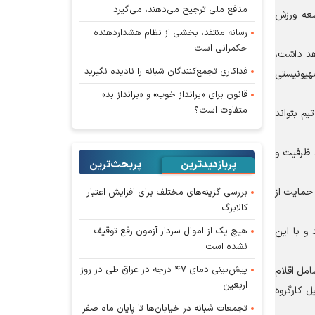
منافع ملی ترجیح می‌دهند، می‌گیرد
سعه ورزش
رسانه منتقد، بخشی از نظام هشداردهنده
حکمرانی است
م ملی فوتبال در جام جهانی با نام میناب ۱۶۸ حضور خواهد داشت،
فداکاری تجمع‌کنندگان شبانه را نادیده نگیرید
صهیونیستی
قانون برای «برانداز خوب» و «برانداز بد»
متفاوت است؟
یم بتواند
. ظرفیت و
پربازدیدترین
پربحث‌ترین‌
 حمایت از
بررسی گزینه‌های مختلف برای افزایش اعتبار
کالابرگ
هیچ یک از اموال سردار آزمون رفع توقیف
و با این
نشده است
پیش‌بینی دمای ۴۷ درجه در عراق طی در روز
امل اقلام
اربعین
تشکیل کارگروه
تجمعات شبانه در خیابان‌ها تا پایان ماه صفر