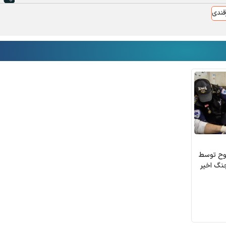
قندی
 مجروح توسط
نگ اخیر