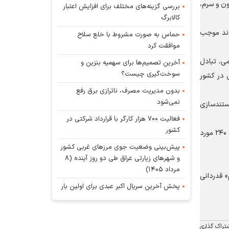
ون و سرم،
بررسی گزینه‌های مختلف برای افزایش اعتبار
کالابرگ
واند موجب
حماس به صورت مشروط با خلع سلاح
موافقت کرد
ی، تبادل
آخرین تصمیم‌ها برای سهمیه بنزین و
سوخت‌گیری چیست؟
ی در کشور
بدون مدیریت مصرف، ناترازی برق رفع
نمی‌شود
ستندسازی
فعالیت ۷۰۰ هزار کارگر با قرارداد شرکتی در
کشور
وزیر بهداشت اعلام کرد: در جریان جنگ اخیر، حدود ۴۰ هزار نفر به‌صورت رایگان در مراکز درمانی کشور خدمات دریافت کرده‌اند و تاکنون حدود ۲۴۰ مورد
پیش‌بینی وضعیت جوی مرز‌های غربی کشور
و شهر‌های زیارتی عراق طی دو روز آینده (۸
مرداد ۱۴۰۵)
 قدردانی
پخش آخرین سریال اکبر عبدی برای اولین بار
تراک گذاری